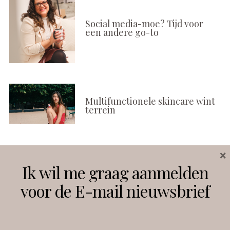
Social media-moe? Tijd voor
een andere go-to
Multifunctionele skincare wint
terrein
×
Volg ons
Ik wil me graag aanmelden
voor de E-mail nieuwsbrief
Instagram
Facebook