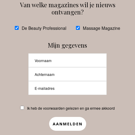
Van welke magazines wil je nieuws
ontvangen?
@
debeautyprofessional
De Beauty Professional
Massage Magazine
Mijn gegevens
Laat meer posts zien
Beauty-Pro.nl
Ik heb de voorwaarden gelezen en ga ermee akkoord
Vacatures
Abonneren
Contact
Privacyverklaring
APP
Copyrights © 2025 Beauty Pro. All Rights Reserved.