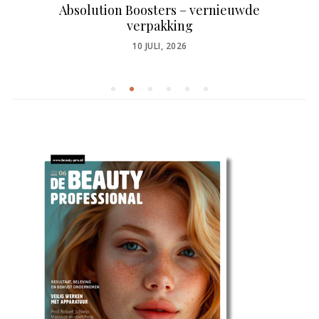
Absolution Boosters – vernieuwde
verpakking
POSTED
10 JULI, 2026
ON