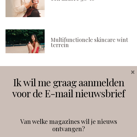
Multifunctionele skincare wint
terrein
×
Volg ons
Ik wil me graag aanmelden
voor de E-mail nieuwsbrief
Instagram
Facebook
Van welke magazines wil je nieuws
ontvangen?
@
debeautyprofessional