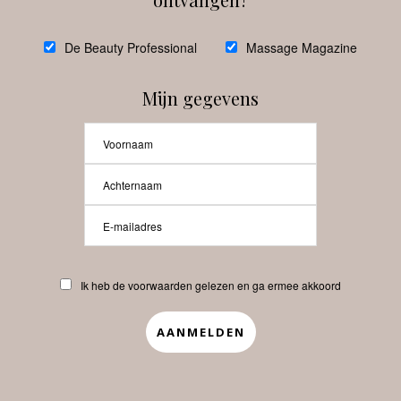
@
debeautyprofessional
De Beauty Professional
Massage Magazine
Mijn gegevens
Laat meer posts zien
Beauty-Pro.nl
Ik heb de voorwaarden gelezen en ga ermee akkoord
Vacatures
Abonneren
Contact
Privacyverklaring
APP
Copyrights © 2025 Beauty Pro. All Rights Reserved.