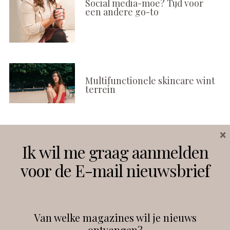
Social media-moe? Tijd voor
een andere go-to
Multifunctionele skincare wint
terrein
×
Volg ons
Ik wil me graag aanmelden
voor de E-mail nieuwsbrief
Instagram
Facebook
Van welke magazines wil je nieuws
ontvangen?