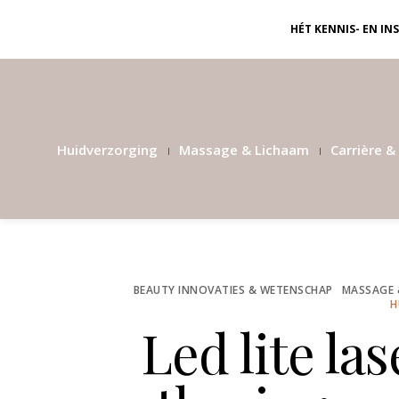
HÉT KENNIS- EN I
Huidverzorging
Massage & Lichaam
Carrière & 
BEAUTY INNOVATIES & WETENSCHAP
MASSAGE 
H
Led lite las