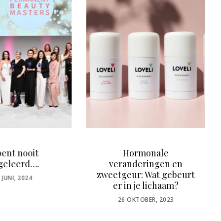
Hormonale
Nederlandse man vindt
randeringen en
beauty treatment
geur: Wat gebeurt
‘onmannelijk’
 in je lichaam?
POSTED
29 MAART, 2022
ON
OSTED
6 OKTOBER, 2023
N