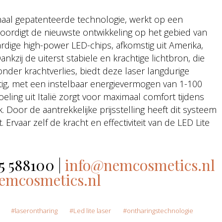
onaal gepatenteerde technologie, werkt op een
oordigt de nieuwste ontwikkeling op het gebied van
dige high-power LED-chips, afkomstig uit Amerika,
Dankzij de uiterst stabiele en krachtige lichtbron, die
onder krachtverlies, biedt deze laser langdurige
htig, met een instelbaar energievermogen van 1-100
koeling uit Italië zorgt voor maximaal comfort tijdens
oor de aantrekkelijke prijsstelling heeft dit systeem
t. Ervaar zelf de kracht en effectiviteit van de LED Lite
5 588100 |
info@nemcosmetics.nl
mcosmetics.nl
laserontharing
Led lite laser
ontharingstechnologie