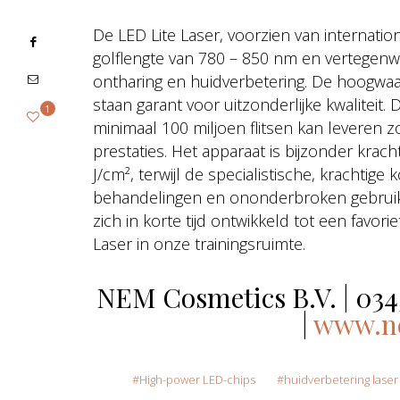
De LED Lite Laser, voorzien van internati
golflengte van 780 – 850 nm en vertegenw
ontharing en huidverbetering. De hoogwaar
staan garant voor uitzonderlijke kwaliteit. 
1
minimaal 100 miljoen flitsen kan leveren z
prestaties. Het apparaat is bijzonder krac
J/cm², terwijl de specialistische, krachtige 
behandelingen en ononderbroken gebruik. D
zich in korte tijd ontwikkeld tot een favorie
Laser in onze trainingsruimte.
NEM Cosmetics B.V. | 034
|
www.ne
High-power LED-chips
huidverbetering laser