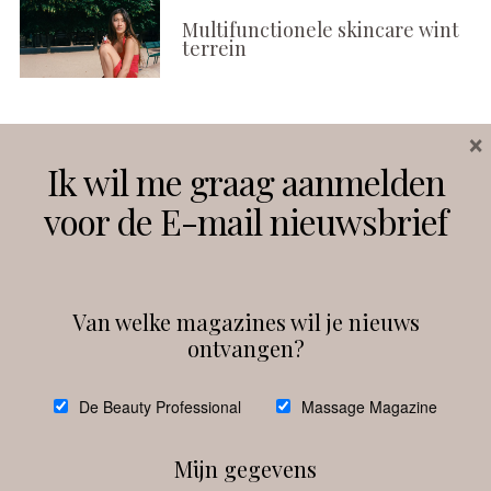
Multifunctionele skincare wint
terrein
×
Volg ons
Ik wil me graag aanmelden
voor de E-mail nieuwsbrief
Instagram
Facebook
Van welke magazines wil je nieuws
ontvangen?
@
debeautyprofessional
De Beauty Professional
Massage Magazine
Mijn gegevens