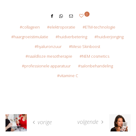
0
collageen
elektroporatie
ETM-technologie
haargroeistimulatie
huidverbetering
huidverjonging
hyaluronzuur
Meso Skinboost
naaldloze mesotherapie
NEM cosmetics
professionele apparatuur
salonbehandeling
vitamine C
volgende
vorige