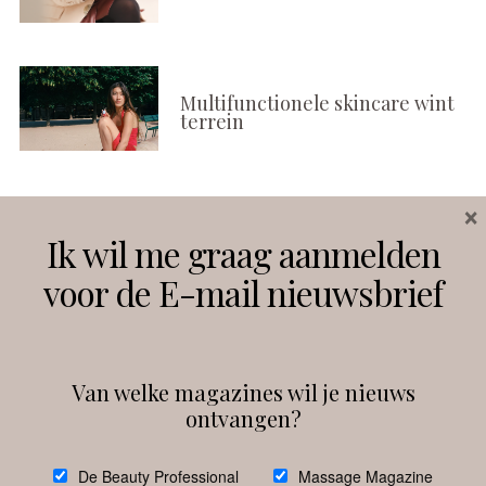
Multifunctionele skincare wint
terrein
×
Volg ons
Ik wil me graag aanmelden
voor de E-mail nieuwsbrief
Instagram
Facebook
Van welke magazines wil je nieuws
ontvangen?
@
debeautyprofessional
De Beauty Professional
Massage Magazine