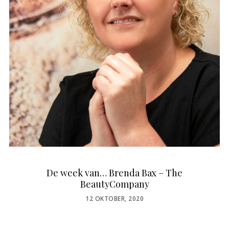
De week van… Brenda Bax – The
BeautyCompany
POSTED
12 OKTOBER, 2020
ON