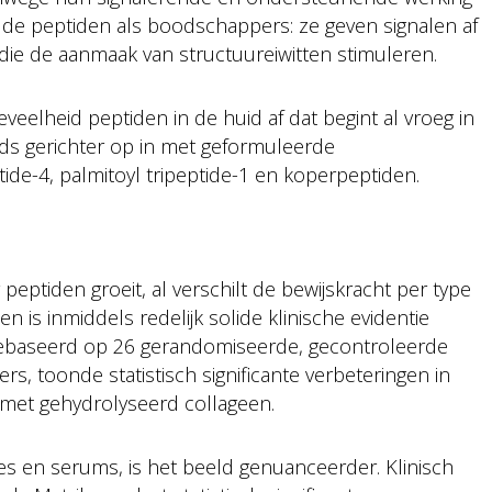
lde peptiden als boodschappers: ze geven signalen af
 die de aanmaak van structuureiwitten stimuleren.
lheid peptiden in de huid af dat begint al vroeg in
eds gerichter op in met geformuleerde
ide-4, palmitoyl tripeptide-1 en koperpeptiden.
ptiden groeit, al verschilt de bewijskracht per type
 is inmiddels redelijk solide klinische evidentie
 gebaseerd op 26 gerandomiseerde, gecontroleerde
s, toonde statistisch significante verbeteringen in
ie met gehydrolyseerd collageen.
es en serums, is het beeld genuanceerder. Klinisch