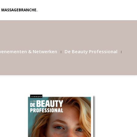
N MASSAGEBRANCHE.
venementen & Netwerken
De Beauty Professional