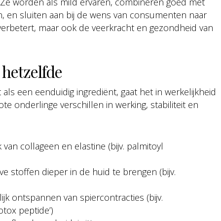
. Ze worden als mild ervaren, combineren goed met
n, en sluiten aan bij de wens van consumenten naar
jk verbetert, maar ook de veerkracht en gezondheid van
 hetzelfde
als een eenduidig ingrediënt, gaat het in werkelijkheid
e onderlinge verschillen in werking, stabiliteit en
an collageen en elastine (bijv. palmitoyl
 stoffen dieper in de huid te brengen (bijv.
ijk ontspannen van spiercontracties (bijv.
otox peptide’)