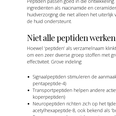
Peptiden passen goed in die ontwikkeling
ingrediënten als niacinamide en ceramíde
huidverzorging die niet alleen het uiterli
de huid ondersteunt.
Niet alle peptiden werken
Hoewel ‘peptiden’ als verzamelnaam klinkt 
om een zeer diverse groep stoffen met grot
effectiviteit. Grove indeling:
Signaalpeptiden stimuleren de aanmaak v
pentapeptide-4)
Transportpeptiden helpen andere actieve
koperpeptiden)
Neuropeptiden richten zich op het tijdel
acetylhexapeptide-8, ook bekend als ‘b