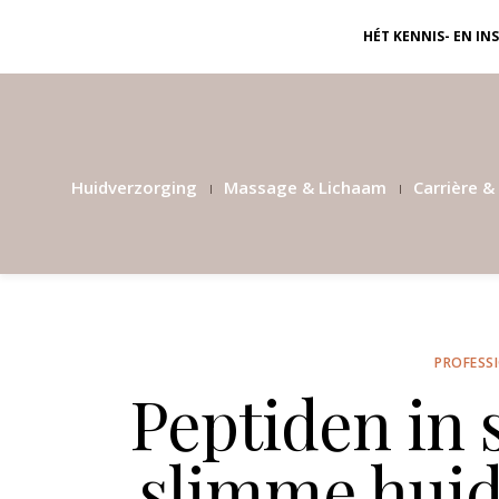
HÉT KENNIS- EN I
Huidverzorging
Massage & Lichaam
Carrière & 
PROFESS
Peptiden in 
slimme hui