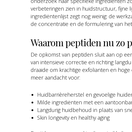
onderzoek naar specifieke ingrediënten zoal
verbeteringen zien in huidstructuur, fijne 
ingrediëntenlijst zegt nog weinig: de wer
de concentratie en de formulering van het
Waarom peptiden nu zo po
De opkomst van peptiden sluit aan op ee
van intensieve correctie en richting langd
draaide om krachtige exfolianten en hoge c
meer aandacht voor:
Huidbarrièreherstel en gevoelige huide
Milde ingrediënten met een aantoonba
Langdurig huidbehoud in plaats van sne
Skin longevity en healthy aging