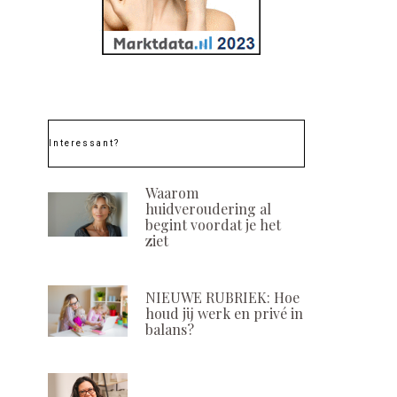
Interessant?
Waarom
huidveroudering al
begint voordat je het
ziet
NIEUWE RUBRIEK: Hoe
houd jij werk en privé in
balans?