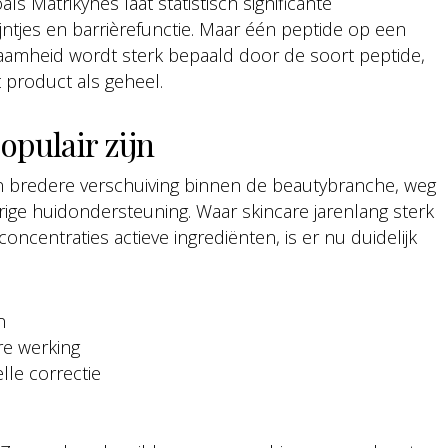
s Matrikynes laat statistisch significante
lijntjes en barrièrefunctie. Maar één peptide op een
kzaamheid wordt sterk bepaald door de soort peptide,
 product als geheel.
pulair zijn
n bredere verschuiving binnen de beautybranche, weg
urige huidondersteuning. Waar skincare jarenlang sterk
oncentraties actieve ingrediënten, is er nu duidelijk
n
re werking
lle correctie