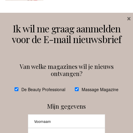
×
Volg ons
Ik wil me graag aanmelden
voor de E-mail nieuwsbrief
Instagram
Facebook
Van welke magazines wil je nieuws
ontvangen?
@
debeautyprofessional
De Beauty Professional
Massage Magazine
Mijn gegevens
Laat meer posts zien