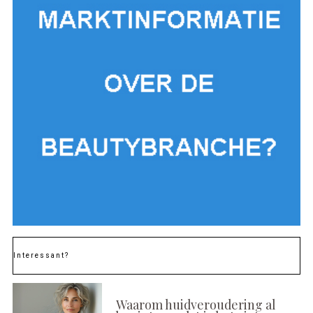
Interessant?
Waarom huidveroudering al