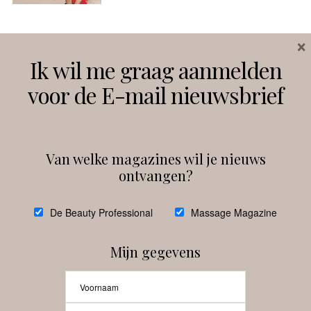
×
Volg ons
Ik wil me graag aanmelden
voor de E-mail nieuwsbrief
Instagram
Facebook
Van welke magazines wil je nieuws
ontvangen?
@
debeautyprofessional
De Beauty Professional
Massage Magazine
Mijn gegevens