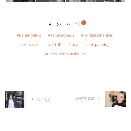
1
Behandeling
Kerstcadeaus
Kerstgeschenken
kerstsfeer
lashlift
luxe
ontspanning
Permanente make-up
volgende
vorige