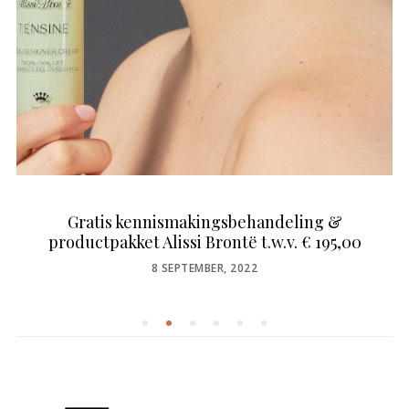
Gratis kennismakingsbehandeling &
productpakket Alissi Brontë t.w.v. € 195,00
POSTED
8 SEPTEMBER, 2022
ON