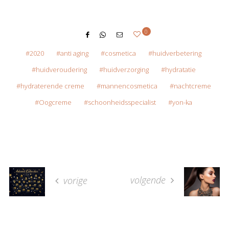
0
2020
anti aging
cosmetica
huidverbetering
huidveroudering
huidverzorging
hydratatie
hydraterende creme
mannencosmetica
nachtcreme
Oogcreme
schoonheidsspecialist
yon-ka
volgende
vorige