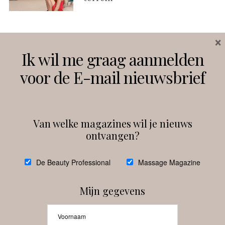
×
Volg ons
Ik wil me graag aanmelden
voor de E-mail nieuwsbrief
Instagram
Facebook
Van welke magazines wil je nieuws
ontvangen?
@
debeautyprofessional
De Beauty Professional
Massage Magazine
Mijn gegevens