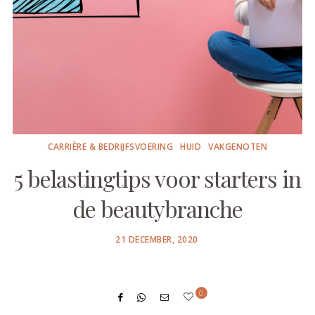
CARRIÈRE & BEDRIJFSVOERING
HUID
VAKGENOTEN
5 belastingtips voor starters in
de beautybranche
POSTED
21 DECEMBER, 2020
ON
0