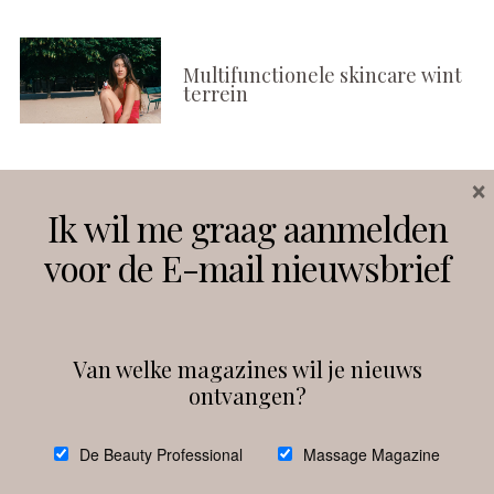
Multifunctionele skincare wint
terrein
×
Volg ons
Ik wil me graag aanmelden
voor de E-mail nieuwsbrief
Instagram
Facebook
Van welke magazines wil je nieuws
ontvangen?
@
debeautyprofessional
De Beauty Professional
Massage Magazine