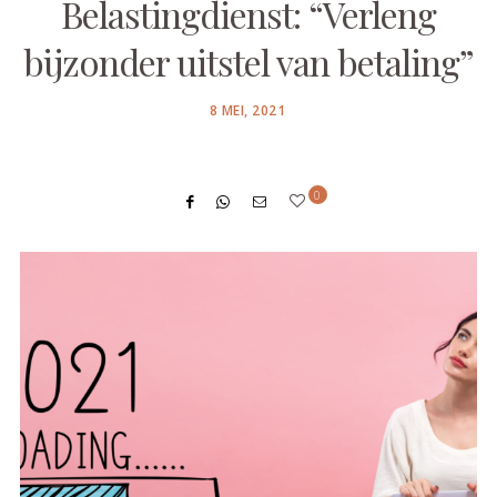
Belastingdienst: “Verleng
bijzonder uitstel van betaling”
POSTED
8 MEI, 2021
ON
0