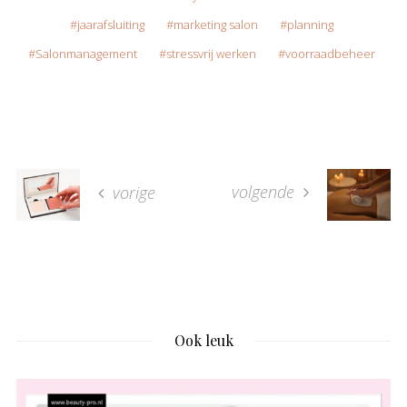
jaarafsluiting
marketing salon
planning
Salonmanagement
stressvrij werken
voorraadbeheer
volgende
vorige
Ook leuk