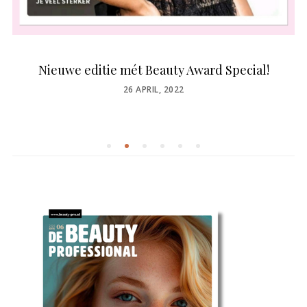
Nieuwe editie mét Beauty Award Special!
POSTED
26 APRIL, 2022
ON