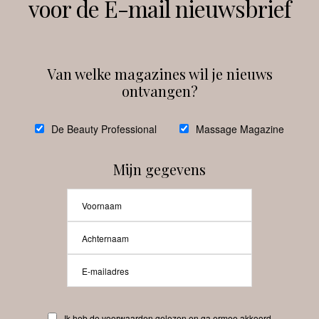
voor de E-mail nieuwsbrief
Instagram
Facebook
Van welke magazines wil je nieuws
ontvangen?
@
debeautyprofessional
De Beauty Professional
Massage Magazine
Mijn gegevens
Laat meer posts zien
Beauty-Pro.nl
Ik heb de voorwaarden gelezen en ga ermee akkoord