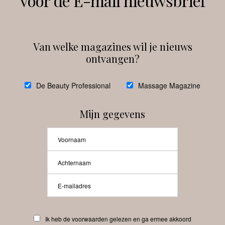
voor de E-mail nieuwsbrief
Instagram
Facebook
Van welke magazines wil je nieuws
ontvangen?
@
debeautyprofessional
De Beauty Professional
Massage Magazine
Mijn gegevens
Laat meer posts zien
Beauty-Pro.nl
Ik heb de voorwaarden gelezen en ga ermee akkoord