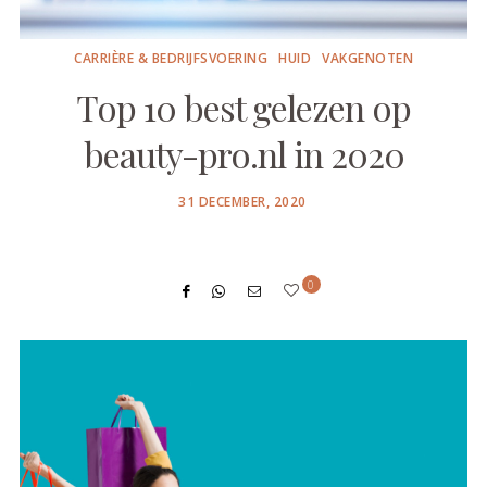
CARRIÈRE & BEDRIJFSVOERING
HUID
VAKGENOTEN
Top 10 best gelezen op
beauty-pro.nl in 2020
POSTED
31 DECEMBER, 2020
ON
0