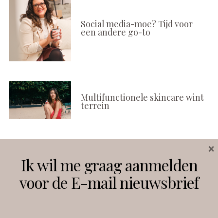
Social media-moe? Tijd voor
een andere go-to
Multifunctionele skincare wint
terrein
×
Volg ons
Ik wil me graag aanmelden
voor de E-mail nieuwsbrief
Instagram
Facebook