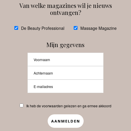
Van welke magazines wil je nieuws
ontvangen?
@
debeautyprofessional
De Beauty Professional
Massage Magazine
Mijn gegevens
Laat meer posts zien
Beauty-Pro.nl
Ik heb de voorwaarden gelezen en ga ermee akkoord
Vacatures
Abonneren
Contact
Privacyverklaring
APP
Copyrights © 2025 Beauty Pro. All Rights Reserved.