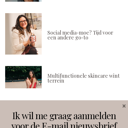
Social media-moe? Tijd voor
een andere go-to
Multifunctionele skincare wint
terrein
×
Volg ons
Ik wil me graag aanmelden
voor de E-mail nieuwsbrief
Instagram
Facebook