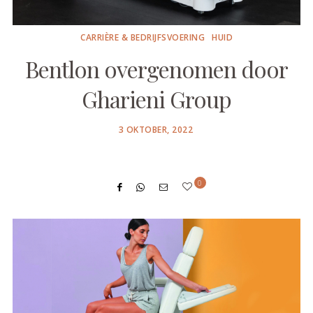
CARRIÈRE & BEDRIJFSVOERING
HUID
Bentlon overgenomen door
Gharieni Group
POSTED
3 OKTOBER, 2022
ON
0