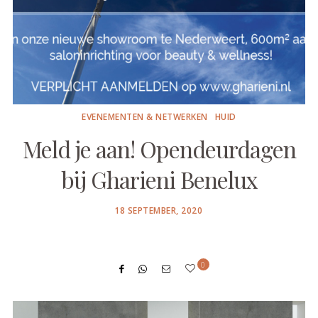
EVENEMENTEN & NETWERKEN
HUID
Meld je aan! Opendeurdagen
bij Gharieni Benelux
POSTED
18 SEPTEMBER, 2020
ON
0