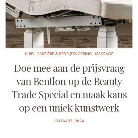
HUID
CARRIÈRE & BEDRIJFSVOERING
MASSAGE
Doe mee aan de prijsvraag
van Bentlon op de Beauty
Trade Special en maak kans
op een uniek kunstwerk
POSTED
13 MAART, 2024
ON