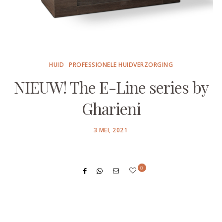
HUID
PROFESSIONELE HUIDVERZORGING
NIEUW! The E-Line series by
Gharieni
POSTED
3 MEI, 2021
ON
0