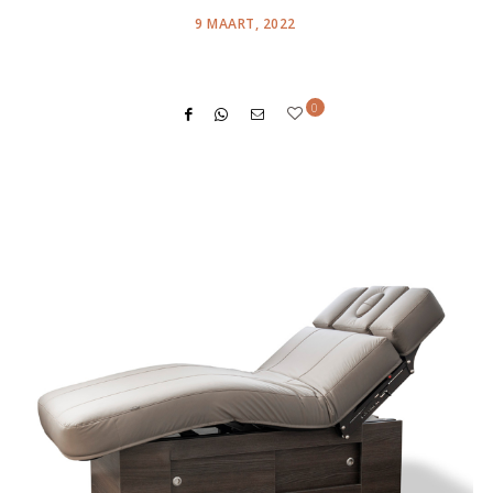
POSTED
9 MAART, 2022
ON
0