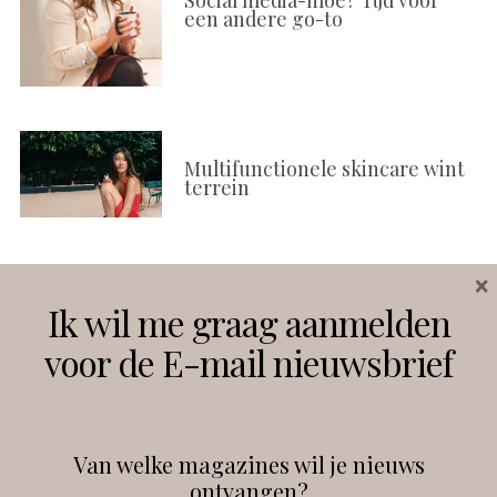
een andere go-to
Multifunctionele skincare wint
terrein
×
Volg ons
Ik wil me graag aanmelden
voor de E-mail nieuwsbrief
Instagram
Facebook
Van welke magazines wil je nieuws
ontvangen?