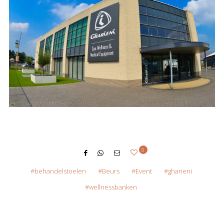
0
behandelstoelen
Beurs
Event
gharieni
wellnessbanken