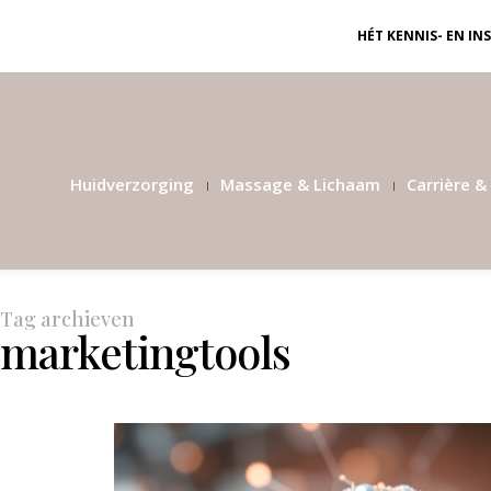
HÉT KENNIS- EN I
Huidverzorging
Massage & Lichaam
Carrière & 
Tag archieven
marketingtools