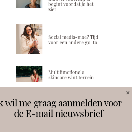
begint voordat je het
ziet
Social media-moe? Tijd
voor een andere go-to
Multifunctionele
skincare wint terrein
×
k wil me graag aanmelden voor
Volg ons
de E-mail nieuwsbrief
Instagram
Facebook