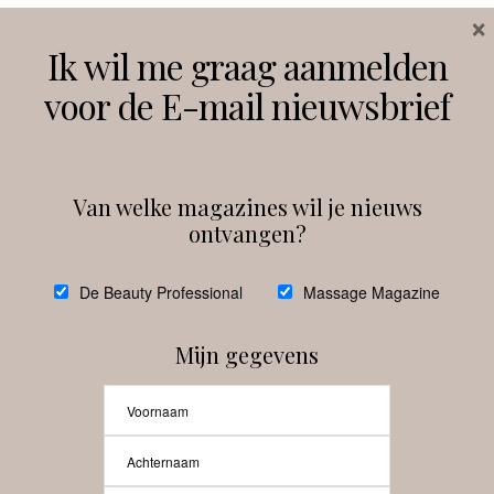
×
Volg ons
Ik wil me graag aanmelden
voor de E-mail nieuwsbrief
Instagram
Facebook
Van welke magazines wil je nieuws
ontvangen?
@
debeautyprofessional
De Beauty Professional
Massage Magazine
Mijn gegevens
Laat meer posts zien