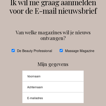
Ik wil me graag aanmelden
voor de E-mail nieuwsbrief
Instagram
Facebook
Van welke magazines wil je nieuws
ontvangen?
@
debeautyprofessional
De Beauty Professional
Massage Magazine
Mijn gegevens
Laat meer posts zien
Beauty-Pro.nl