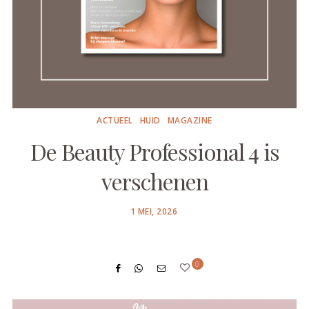
ACTUEEL
HUID
MAGAZINE
De Beauty Professional 4 is
verschenen
POSTED
1 MEI, 2026
ON
0