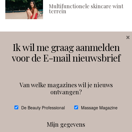
Multifunctionele skincare wint
terrein
×
Volg ons
Ik wil me graag aanmelden
voor de E-mail nieuwsbrief
Instagram
Facebook
Van welke magazines wil je nieuws
ontvangen?
@
debeautyprofessional
De Beauty Professional
Massage Magazine
Mijn gegevens