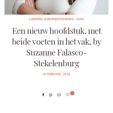
CARRIÈRE & BEDRIJFSVOERING
HUID
Een nieuw hoofdstuk, met
beide voeten in het vak, by
Suzanne Falasco-
Stekelenburg
POSTED
16 FEBRUARI, 2026
ON
0