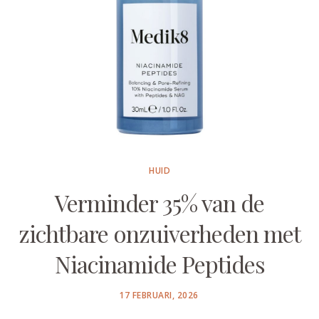
HUID
Verminder 35% van de
zichtbare onzuiverheden met
Niacinamide Peptides
POSTED
17 FEBRUARI, 2026
ON