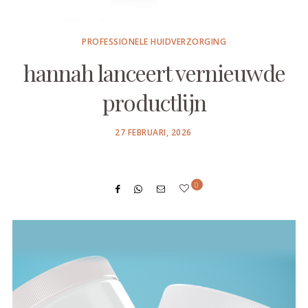
PROFESSIONELE HUIDVERZORGING
hannah lanceert vernieuwde
productlijn
POSTED
27 FEBRUARI, 2026
ON
0