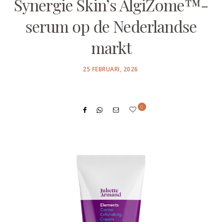
Synergie Skin’s AlgiZome™-
serum op de Nederlandse
markt
POSTED
25 FEBRUARI, 2026
ON
0