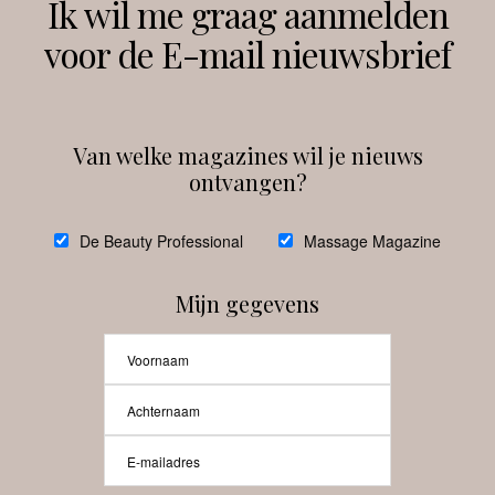
Ik wil me graag aanmelden
voor de E-mail nieuwsbrief
Instagram
Facebook
Van welke magazines wil je nieuws
ontvangen?
@
debeautyprofessional
De Beauty Professional
Massage Magazine
Mijn gegevens
Laat meer posts zien
Beauty-Pro.nl