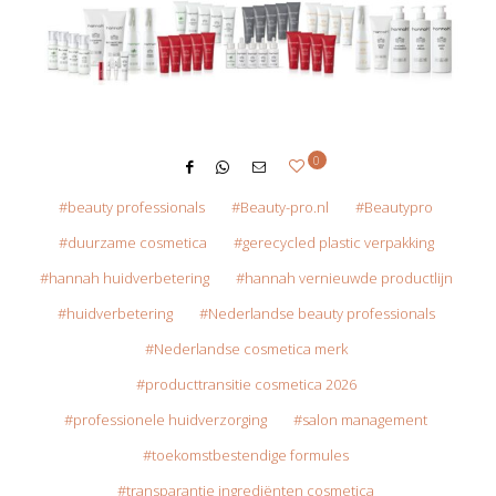
0
beauty professionals
Beauty-pro.nl
Beautypro
duurzame cosmetica
gerecycled plastic verpakking
hannah huidverbetering
hannah vernieuwde productlijn
huidverbetering
Nederlandse beauty professionals
Nederlandse cosmetica merk
producttransitie cosmetica 2026
professionele huidverzorging
salon management
toekomstbestendige formules
transparantie ingrediënten cosmetica