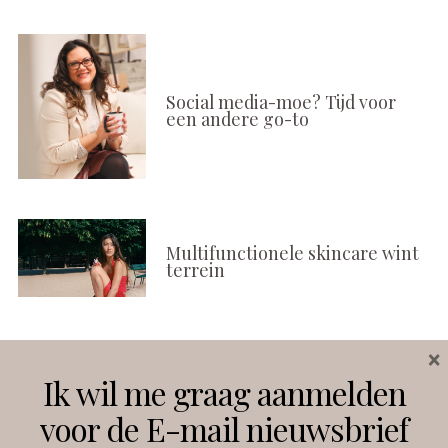
Social media-moe? Tijd voor
een andere go-to
Multifunctionele skincare wint
terrein
×
Volg ons
Ik wil me graag aanmelden
voor de E-mail nieuwsbrief
Instagram
Facebook