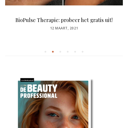
BioPulse Therapie: probeer het gratis uit!
POSTED
12 MAART, 2021
ON