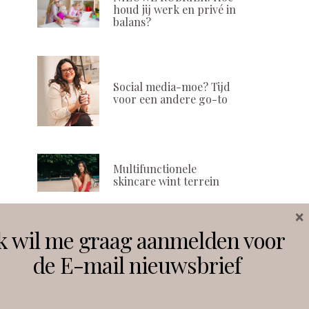
houd jij werk en privé in
balans?
Social media-moe? Tijd
voor een andere go-to
Multifunctionele
skincare wint terrein
×
k wil me graag aanmelden voor
Volg ons
de E-mail nieuwsbrief
Instagram
Facebook