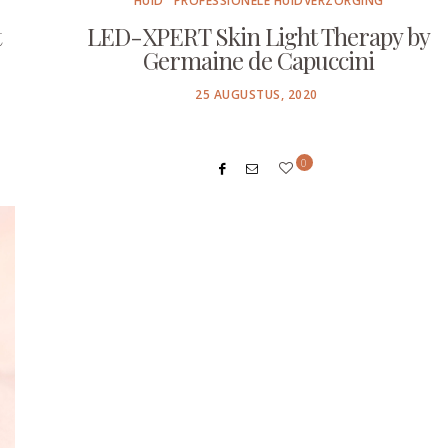
HUID
PROFESSIONELE HUIDVERZORGING
t
LED-XPERT Skin Light Therapy by
Germaine de Capuccini
POSTED
25 AUGUSTUS, 2020
ON
0