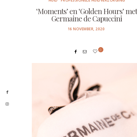
HUID
PROFESSIONELE HUIDVERZORGING
‘Moments’ en ‘Golden Hours’ me
Germaine de Capuccini
POSTED
16 NOVEMBER, 2020
ON
0