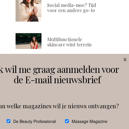
afbraak van co
ON
Social media-moe? Tijd
en elasti
voor een andere go-to
POSTED
25 MAART, 20
ON
Multifunctionele
skincare wint terrein
×
k wil me graag aanmelden voor
Volg ons
de E-mail nieuwsbrief
Instagram
Facebook
an welke magazines wil je nieuws ontvangen?
Follow on Instagram
De Beauty Professional
Massage Magazine