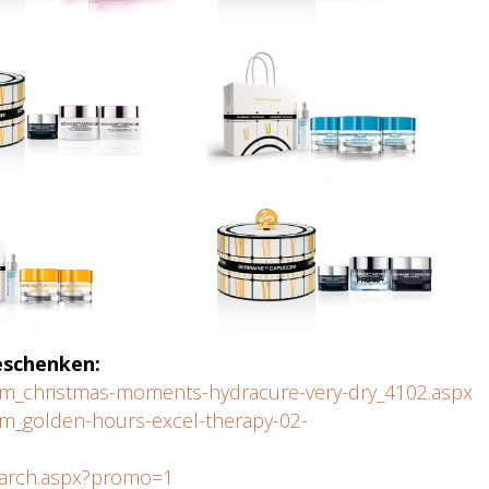
eschenken:
tem_christmas-moments-hydracure-very-dry_4102.aspx
em_golden-hours-excel-therapy-02-
search.aspx?promo=1