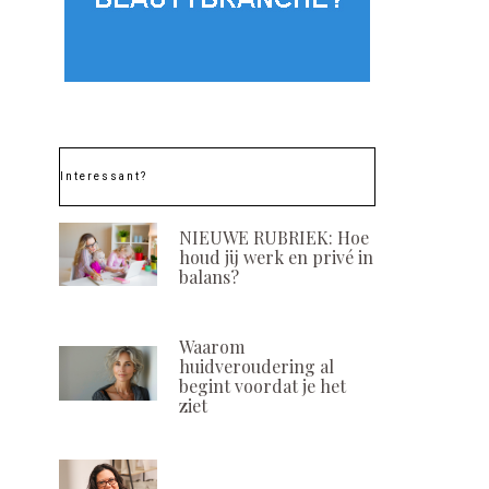
Interessant?
NIEUWE RUBRIEK: Hoe
houd jij werk en privé in
balans?
Waarom
huidveroudering al
begint voordat je het
ziet
Nieuwe editie
Heerlijke cho
bonbon tege
POSTED
16 NOVEMBER, 2023