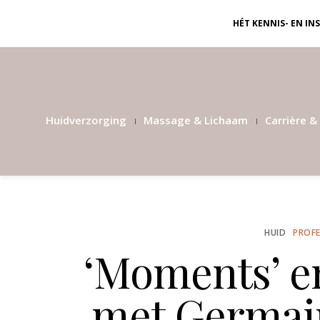
HÉT KENNIS- EN I
Huidverzorging
Massage & Lichaam
Carrière & 
HUID
PROFE
‘Moments’ e
met Germai