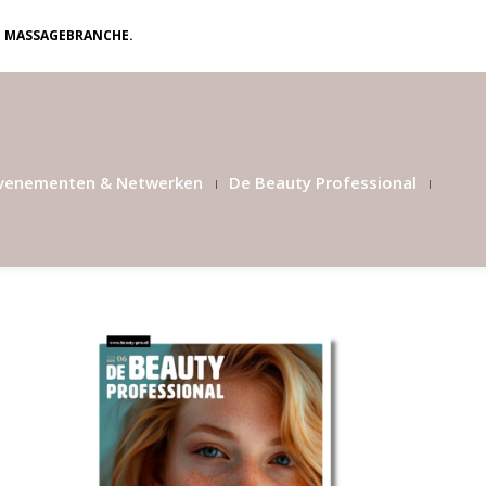
N MASSAGEBRANCHE.
venementen & Netwerken
De Beauty Professional