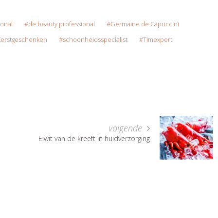
ional
de beauty professional
Germaine de Capuccini
Kerstgeschenken
schoonheidsspecialist
Timexpert
volgende
Eiwit van de kreeft in huidverzorging