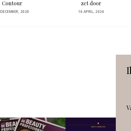
zet door
Malu Wilz
POSTED
POSTED
16 APRIL, 2026
5 JULI, 2021
ON
ON
I
V