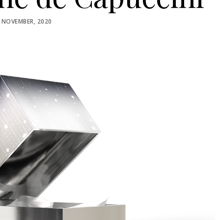
STED
 NOVEMBER, 2020
N