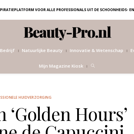
NSPIRATIEPLATFORM VOOR ALLE PROFESSIONALS UIT DE SCHOONHEIDS- E
Beauty-Pro.nl
Bedrijf
Natuurlijke Beauty
Innovatie & Wetenschap
E
Mijn Magazine Kiosk
SSIONELE HUIDVERZORGING
n ‘Golden Hours’
ne de Capuccini