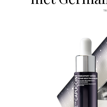
PO
16
O