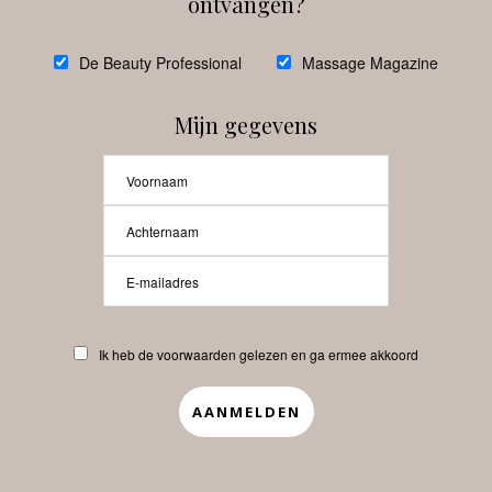
ontvangen?
@
debeautyprofessional
De Beauty Professional
Massage Magazine
Mijn gegevens
Laat meer posts zien
Beauty-Pro.nl
Ik heb de voorwaarden gelezen en ga ermee akkoord
Vacatures
Abonneren
Contact
Privacyverklaring
APP
Copyrights © 2025 Beauty Pro. All Rights Reserved.