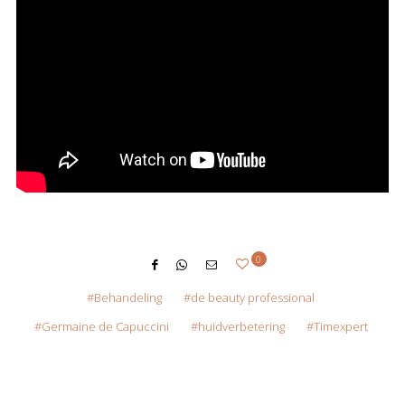
0
Behandeling
de beauty professional
Germaine de Capuccini
huidverbetering
Timexpert