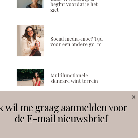
begint voordat je het
ziet
Social media-moe? Tijd
voor een andere go-to
Multifunctionele
skincare wint terrein
×
k wil me graag aanmelden voor
Volg ons
de E-mail nieuwsbrief
Instagram
Facebook