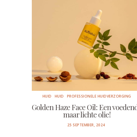
HUID
HUID
PROFESSIONELE HUIDVERZORGING
Golden Haze Face Oil: Een voeden
maar lichte olie!
POSTED
25 SEPTEMBER, 2024
ON