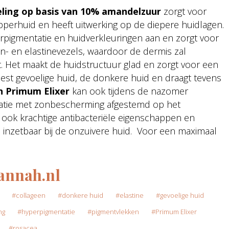
ling op basis van 10% amandelzuur
zorgt voor
perhuid en heeft uitwerking op de diepere huidlagen.
pigmentatie en huidverkleuringen aan en zorgt voor
n- en elastinevezels, waardoor de dermis zal
. Het maakt de huidstructuur glad en zorgt voor een
 meest gevoelige huid, de donkere huid en draagt tevens
 Primum Elixer
kan ook tijdens de nazomer
atie met zonbescherming afgestemd op het
 ook krachtige antibacteriële eigenschappen en
d inzetbaar bij de onzuivere huid. Voor een maximaal
annah.nl
collageen
donkere huid
elastine
gevoelige huid
ng
hyperpigmentatie
pigmentvlekken
Primum Elixer
rosacea