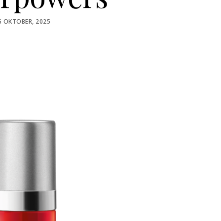
OSTED
6 OKTOBER, 2025
N