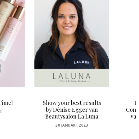
your best results
Individueel Huid
énise Egger van
Concept – De toekomst
tysalon La Luna
van huidverzorging
POSTED
POSTED
30 JANUARI, 2023
15 SEPTEMBER, 2021
ON
ON