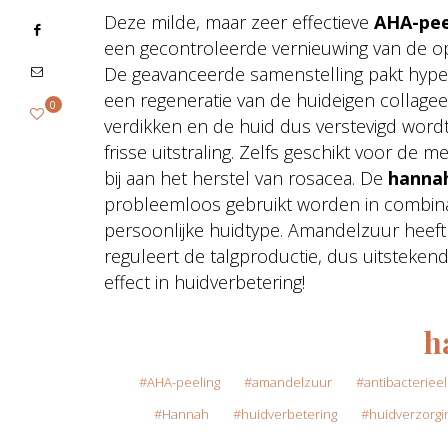
Deze milde, maar zeer effectieve
AHA-pee
een gecontroleerde vernieuwing van de op
De geavanceerde samenstelling pakt hyper
een regeneratie van de huideigen collagee
0
verdikken en de huid dus verstevigd wordt
frisse uitstraling. Zelfs geschikt voor de
bij aan het herstel van rosacea. De
hannah
probleemloos gebruikt worden in combin
persoonlijke huidtype. Amandelzuur heeft
reguleert de talgproductie, dus uitsteken
effect in huidverbetering!
h
AHA-peeling
amandelzuur
antibacterieel
Hannah
huidverbetering
huidverzorgi