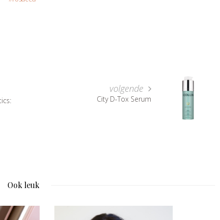
volgende
City D-Tox Serum
ics:
Ook leuk