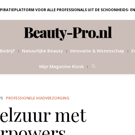
NSPIRATIEPLATFORM VOOR ALLE PROFESSIONALS UIT DE SCHOONHEIDS- E
Beauty-Pro.nl
Bedrijf
Natuurlijke Beauty
Innovatie & Wetenschap
E
Mijn Magazine Kiosk
WS
PROFESSIONELE HUIDVERZORGING
lzuur met
erpowers