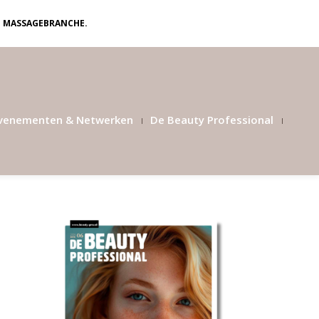
N MASSAGEBRANCHE.
venementen & Netwerken
De Beauty Professional