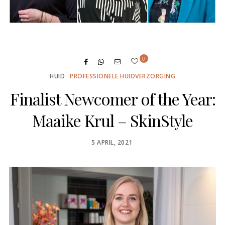
0
HUID
PROFESSIONELE HUIDVERZORGING
Finalist Newcomer of the Year:
Maaike Krul – SkinStyle
POSTED
5 APRIL, 2021
ON