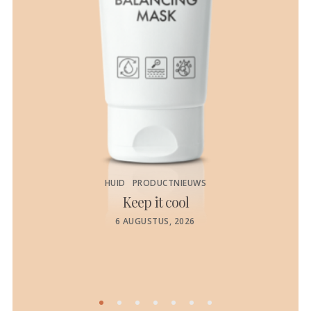
HUID
PRODUCTNIEUWS
Keep it cool
de
POSTED
6 AUGUSTUS, 2026
ON