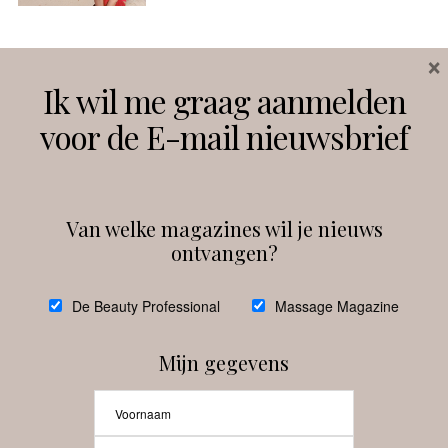
×
Volg ons
Ik wil me graag aanmelden
voor de E-mail nieuwsbrief
Instagram
Facebook
Van welke magazines wil je nieuws
ontvangen?
@
debeautyprofessional
De Beauty Professional
Massage Magazine
Mijn gegevens