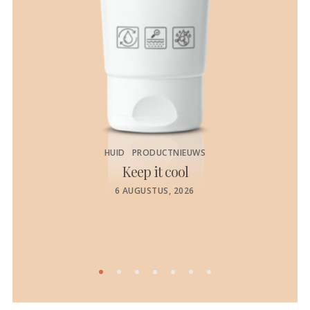
HUID
PRODUCTNIEUWS
Keep it cool
de
POSTED
6 AUGUSTUS, 2026
ON