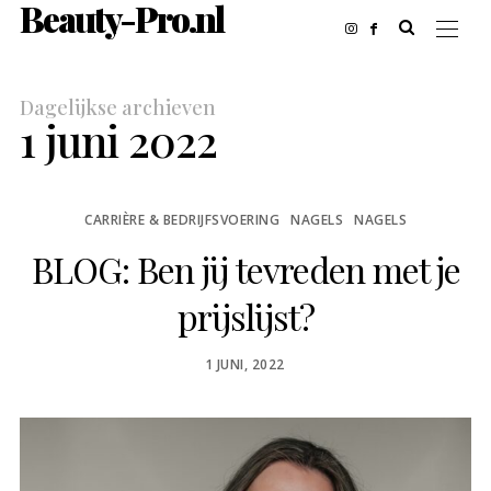
Beauty-Pro.nl
Dagelijkse archieven
1 juni 2022
CARRIÈRE & BEDRIJFSVOERING
NAGELS
NAGELS
BLOG: Ben jij tevreden met je
prijslijst?
POSTED
1 JUNI, 2022
ON