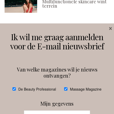
Multifunctionele skincare wint
terrein
×
Volg ons
Ik wil me graag aanmelden
voor de E-mail nieuwsbrief
Instagram
Facebook
Van welke magazines wil je nieuws
ontvangen?
@
debeautyprofessional
De Beauty Professional
Massage Magazine
Mijn gegevens