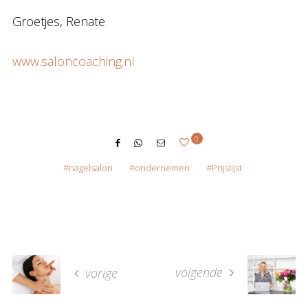
Groetjes, Renate
www.saloncoaching.nl
0
nagelsalon
ondernemen
Prijslijst
volgende
vorige