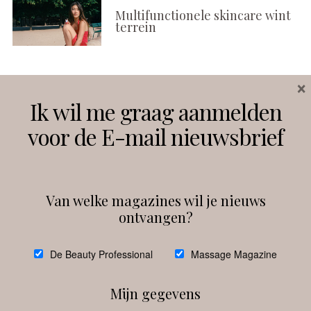
Multifunctionele skincare wint
terrein
×
Volg ons
Ik wil me graag aanmelden
voor de E-mail nieuwsbrief
Instagram
Facebook
Van welke magazines wil je nieuws
ontvangen?
@
debeautyprofessional
De Beauty Professional
Massage Magazine
Mijn gegevens