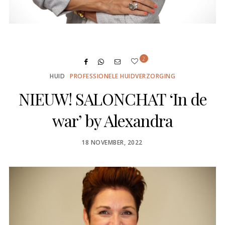
2
HUID
PROFESSIONELE HUIDVERZORGING
NIEUW! SALONCHAT ‘In de
war’ by Alexandra
POSTED
18 NOVEMBER, 2022
ON