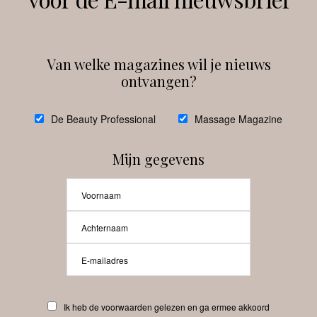
Instagram
Facebook
Van welke magazines wil je nieuws
ontvangen?
@
debeautyprofessional
De Beauty Professional
Massage Magazine
Mijn gegevens
Laat meer posts zien
Beauty-Pro.nl
Ik heb de voorwaarden gelezen en ga ermee akkoord