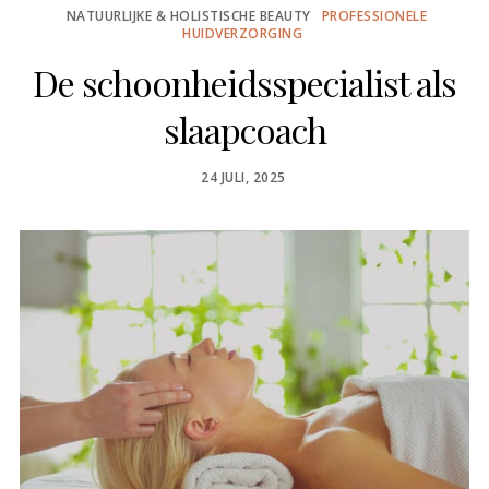
NATUURLIJKE & HOLISTISCHE BEAUTY
PROFESSIONELE
HUIDVERZORGING
De schoonheidsspecialist als
slaapcoach
POSTED
24 JULI, 2025
ON