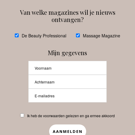
Van welke magazines wil je nieuws
ontvangen?
@
debeautyprofessional
De Beauty Professional
Massage Magazine
Mijn gegevens
Laat meer posts zien
Beauty-Pro.nl
Ik heb de voorwaarden gelezen en ga ermee akkoord
Vacatures
Abonneren
Contact
Privacyverklaring
APP