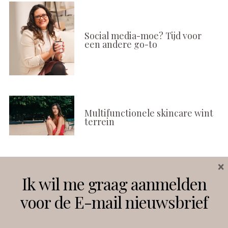
Social media-moe? Tijd voor
een andere go-to
Multifunctionele skincare wint
terrein
×
Volg ons
Ik wil me graag aanmelden
voor de E-mail nieuwsbrief
Instagram
Facebook