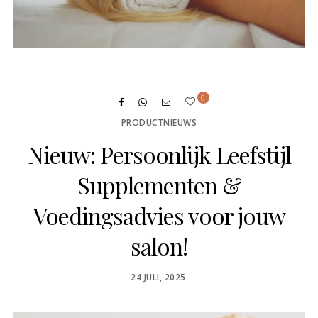
0
PRODUCTNIEUWS
Nieuw: Persoonlijk Leefstijl
Supplementen &
Voedingsadvies voor jouw
salon!
POSTED
24 JULI, 2025
ON