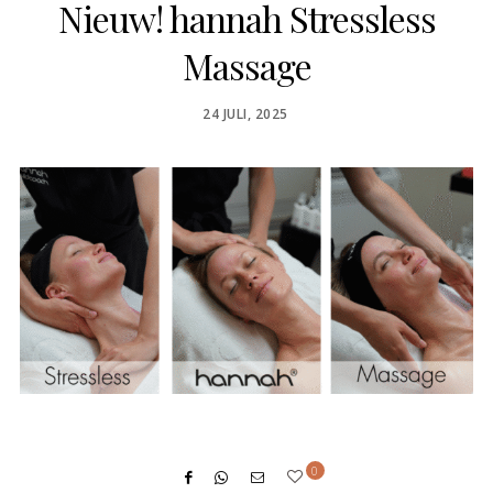
Nieuw! hannah Stressless
Massage
POSTED
24 JULI, 2025
ON
0