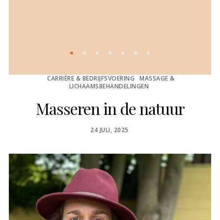
ON
CARRIÈRE & BEDRIJFSVOERING
MASSAGE &
LICHAAMSBEHANDELINGEN
Masseren in de natuur
POSTED
24 JULI, 2025
ON