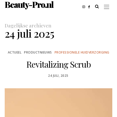
Beauty-Pro.nl
Dagelijkse archieven
24 juli 2025
ACTUEEL
PRODUCTNIEUWS
PROFESSIONELE HUIDVERZORGING
Revitalizing Scrub
POSTED
24 JULI, 2025
ON