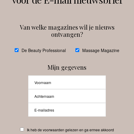
Instagram
Facebook
Van welke magazines wil je nieuws
ontvangen?
@
debeautyprofessional
De Beauty Professional
Massage Magazine
Mijn gegevens
Laat meer posts zien
Beauty-Pro.nl
Ik heb de voorwaarden gelezen en ga ermee akkoord