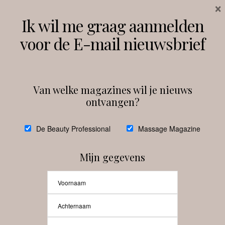
×
Volg ons
Ik wil me graag aanmelden
voor de E-mail nieuwsbrief
Instagram
Facebook
Van welke magazines wil je nieuws
ontvangen?
@
debeautyprofessional
De Beauty Professional
Massage Magazine
Mijn gegevens
Laat meer posts zien