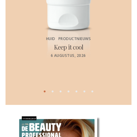
HUID
PRODUCTNIEUWS
Keep it cool
de
POSTED
6 AUGUSTUS, 2026
ON