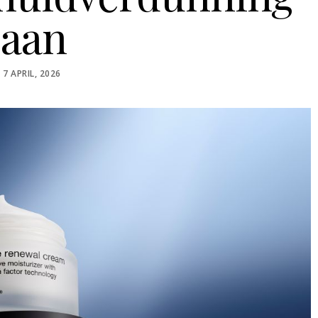
aan
POSTED
7 APRIL, 2026
ON