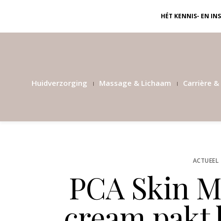
HÉT KENNIS- EN I
Huidverzorging
Massage & Lichaam
Carrière & 
ACTUEEL
PCA Skin M
cream pakt