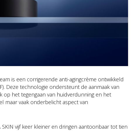
m is een corrigerende anti-agingcrème ontwikkeld
F). Deze technologie ondersteunt de aanmaak van
fiek op het tegengaan van huidverdunning en het
el maar vaak onderbelicht aspect van
SKIN vijf keer kleiner en dringen aantoonbaar tot tien