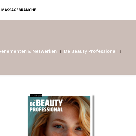
N MASSAGEBRANCHE.
venementen & Netwerken
De Beauty Professional