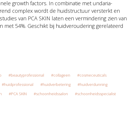
nele growth factors. In combinatie met undaria-
erend complex wordt de huidstructuur versterkt en
 studies van PCA SKIN laten een vermindering zien van
 met 54%. Geschikt bij huidveroudering gerelateerd
o
beautyprofessional
collageen
cosmeceuticals
huidprofessional
huidverbetering
huidverdunning
n
PCA SKIN
schoonheidssalon
schoonheidsspecialist