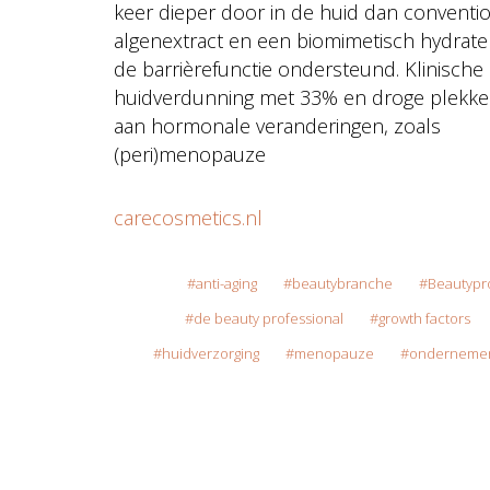
keer dieper door in de huid dan conventio
algenextract en een biomimetisch hydrat
de barrièrefunctie ondersteund. Klinische
huidverdunning met 33% en droge plekken
aan hormonale veranderingen, zoals
(peri)menopauze
carecosmetics.nl
anti-aging
beautybranche
Beautypr
de beauty professional
growth factors
huidverzorging
menopauze
onderneme