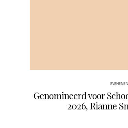
Daily
eansin
Gel van
edik8
STED
 JULI, 2026
N
EVENEMEN
Genomineerd voor Schoon
2026, Rianne Sm