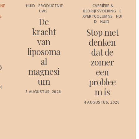
ONE
HUID
PRODUCTNIE
CARRIÈRE &
UWS
BEDRIJFSVOERING
E
G
XPERTCOLUMNS
HUI
De
D
HUID
kracht
Stop met
c
van
denken
liposoma
dat de
al
zomer
b
magnesi
een
um
problee
26
m is
POSTED
5 AUGUSTUS, 2026
ON
POSTED
4 AUGUSTUS, 2026
ON