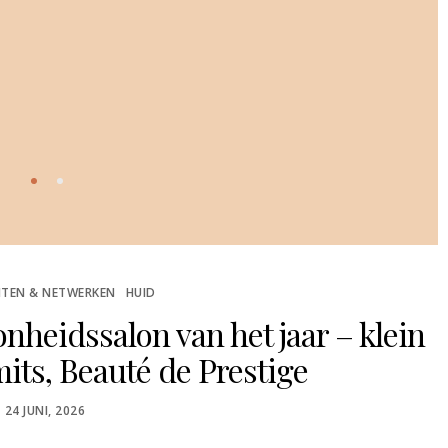
TEN & NETWERKEN
HUID
heidssalon van het jaar – klein
its, Beauté de Prestige
POSTED
24 JUNI, 2026
ON