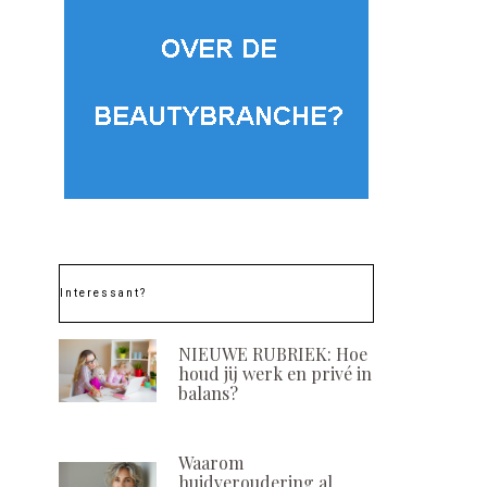
Da
POSTED
1 AUGUSTUS, 2026
ON
Clea
g Ge
Med
POSTE
30 JUL
ON
Interessant?
NIEUWE RUBRIEK: Hoe
houd jij werk en privé in
balans?
Waarom
huidveroudering al