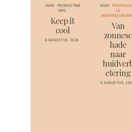
PRODUCTNIE
HUID
PRODUCTNIE
HUID
PROFESSI
UWS
UWS
LE
HUIDVERZORGIN
etensc
Keep it
Van
appelij
cool
zonnes
k
POSTED
6 AUGUSTUS, 2026
hade
ON
ewezen
naar
dratati
huidver
e die
etering
ijft tot
POSTED
6 AUGUSTUS, 20
je
ON
lgende
iniging
 Total
isture