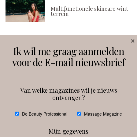
Multifunctionele skincare wint
terrein
×
Volg ons
Ik wil me graag aanmelden
voor de E-mail nieuwsbrief
Instagram
Facebook
Van welke magazines wil je nieuws
ontvangen?
@
debeautyprofessional
De Beauty Professional
Massage Magazine
Mijn gegevens