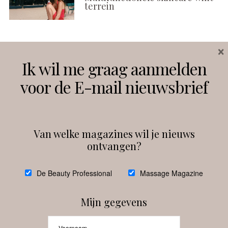
terrein
×
Volg ons
Ik wil me graag aanmelden
voor de E-mail nieuwsbrief
Instagram
Facebook
Van welke magazines wil je nieuws
ontvangen?
@
debeautyprofessional
De Beauty Professional
Massage Magazine
Mijn gegevens