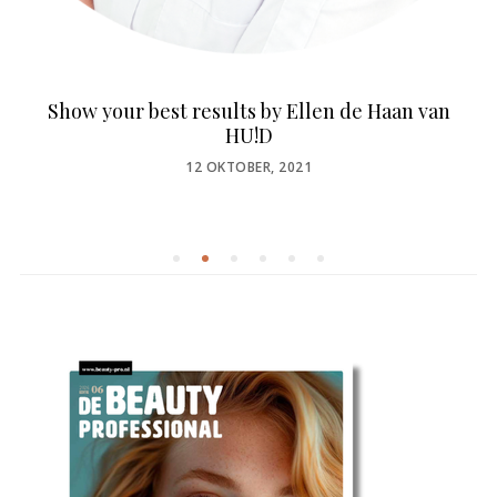
Show your best results by Ellen de Haan van
HU!D
POSTED
12 OKTOBER, 2021
ON