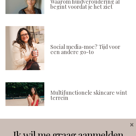
Waarom huidveroudering al
begint voordat je het ziet
Social media-moe? Tijd voor
een andere go-to
Multifunctionele skincare wint
terrein
×
Volg ons
Ik wil me graag aanmelden