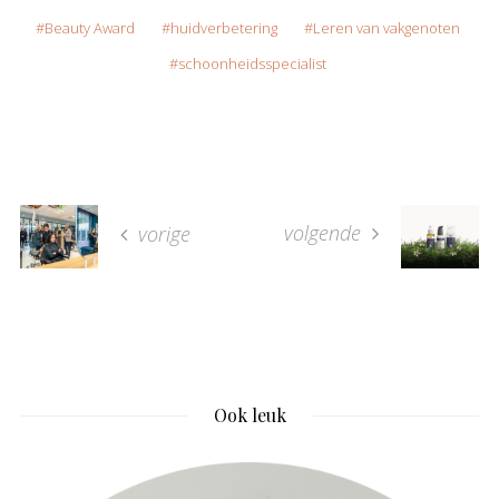
Beauty Award
huidverbetering
Leren van vakgenoten
schoonheidsspecialist
volgende
vorige
Ook leuk