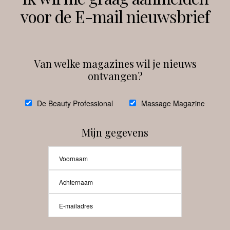
voor de E-mail nieuwsbrief
Instagram
Facebook
Van welke magazines wil je nieuws
ontvangen?
@
debeautyprofessional
De Beauty Professional
Massage Magazine
Mijn gegevens
Laat meer posts zien
Beauty-Pro.nl