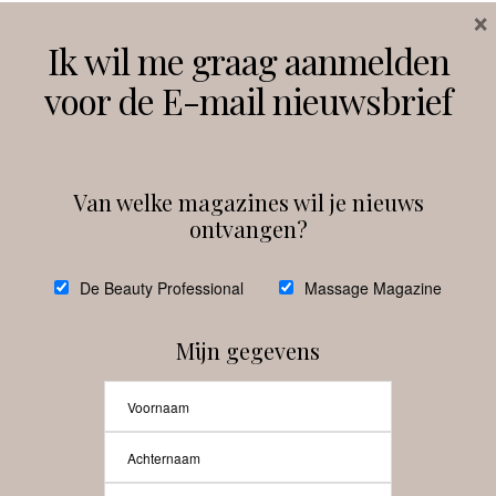
×
Volg ons
Ik wil me graag aanmelden
voor de E-mail nieuwsbrief
Instagram
Facebook
Van welke magazines wil je nieuws
ontvangen?
@
debeautyprofessional
De Beauty Professional
Massage Magazine
Mijn gegevens
Laat meer posts zien