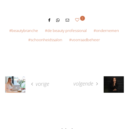
1
beautybranche
de beauty professional
ondernemen
schoonheidssalon
voorraadbeheer
volgende
vorige