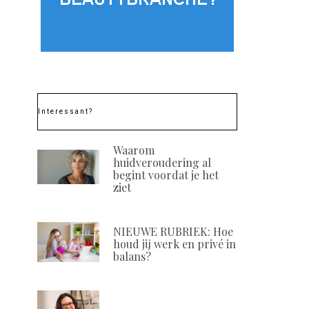
Bescherming en
Promotie zonn
herstel: waarom Aloë
en aftersun
Vera onmisbaar is in de
Germaine de Ca
zomer
POSTED
19 MEI, 202
ON
POSTED
25 AUGUSTUS, 2025
ON
Interessant?
Waarom
huidveroudering al
begint voordat je het
ziet
NIEUWE RUBRIEK: Hoe
houd jij werk en privé in
balans?