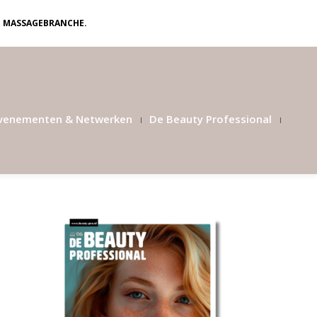
N MASSAGEBRANCHE.
venementen & Netwerken
De Beauty Professional