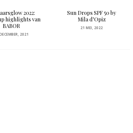
Drops SPF 50 by
EAVE creëert een luxe
Mila d’Opiz
merkbeleving in Hotel
Okura
POSTED
21 MEI, 2022
ON
POSTED
13 MEI, 2026
ON