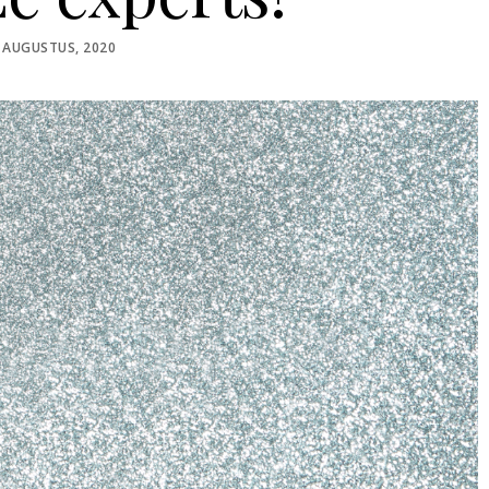
STED
 AUGUSTUS, 2020
N