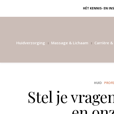
HÉT KENNIS- EN I
Huidverzorging
Massage & Lichaam
Carrière & 
HUID
PROFE
Stel je vrage
en onz