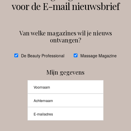
voor de E-mail nieuwsbrief
Instagram
Facebook
Van welke magazines wil je nieuws
ontvangen?
@
debeautyprofessional
De Beauty Professional
Massage Magazine
Mijn gegevens
Laat meer posts zien
Beauty-Pro.nl