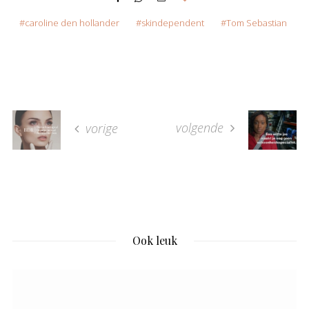
caroline den hollander
skindependent
Tom Sebastian
volgende
vorige
Ook leuk