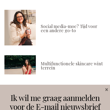
Social media-moe? Tijd voor
een andere go-to
Multifunctionele skincare wint
terrein
×
Volg ons
Ik wil me graag aanmelden
voor de E-mail nieuwsbrief
Instagram
Facebook