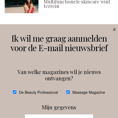
Multifunctionele skincare wint
terrein
×
Volg ons
Ik wil me graag aanmelden
voor de E-mail nieuwsbrief
Instagram
Facebook
Van welke magazines wil je nieuws
ontvangen?
@
debeautyprofessional
De Beauty Professional
Massage Magazine
Mijn gegevens