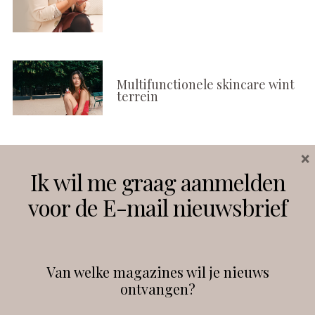
Multifunctionele skincare wint
terrein
×
Volg ons
Ik wil me graag aanmelden
voor de E-mail nieuwsbrief
Instagram
Facebook
Van welke magazines wil je nieuws
ontvangen?
@
debeautyprofessional