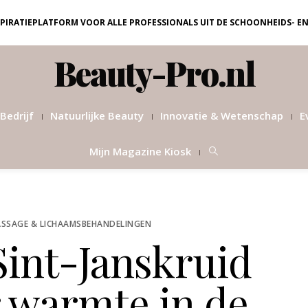
NSPIRATIEPLATFORM VOOR ALLE PROFESSIONALS UIT DE SCHOONHEIDS- E
Beauty-Pro.nl
Bedrijf
Natuurlijke Beauty
Innovatie & Wetenschap
E
Mijn Magazine Kiosk
SSAGE & LICHAAMSBEHANDELINGEN
Sint-Janskruid
r warmte in de