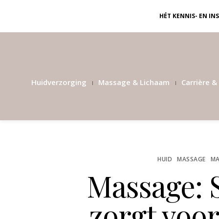
HÉT KENNIS- EN I
Huidverzorging
Massage & Lichaam
Carrière & 
HUID
MASSAGE
MA
Massage: 
zorgt voo