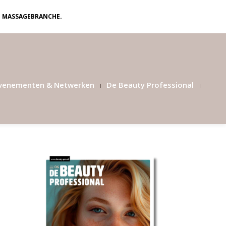
N MASSAGEBRANCHE.
venementen & Netwerken
De Beauty Professional