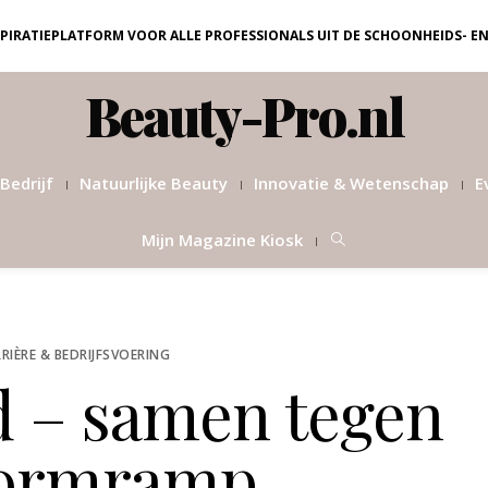
NSPIRATIEPLATFORM VOOR ALLE PROFESSIONALS UIT DE SCHOONHEIDS- E
Beauty-Pro.nl
Bedrijf
Natuurlijke Beauty
Innovatie & Wetenschap
E
Mijn Magazine Kiosk
RIÈRE & BEDRIJFSVOERING
d – samen tegen
tormramp