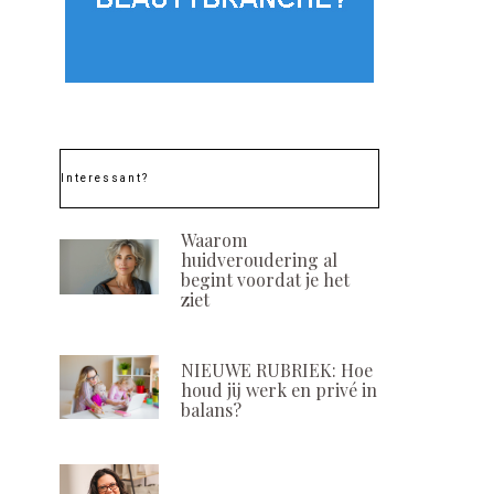
Starters in de
Een (nieuwe) w
beautybranche: Melissa
Help, waar beg
Osnabrugge
POSTED
22 JULI, 202
ON
POSTED
15 MAART, 2021
ON
Interessant?
Waarom
huidveroudering al
begint voordat je het
ziet
NIEUWE RUBRIEK: Hoe
houd jij werk en privé in
balans?