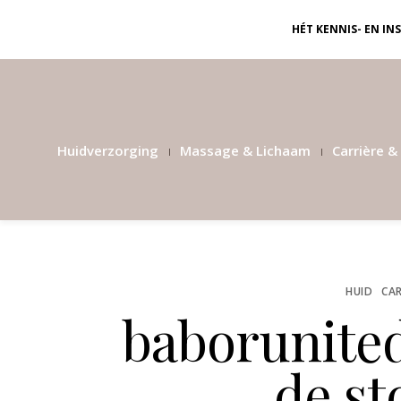
HÉT KENNIS- EN I
Huidverzorging
Massage & Lichaam
Carrière & 
HUID
CAR
baborunite
de s