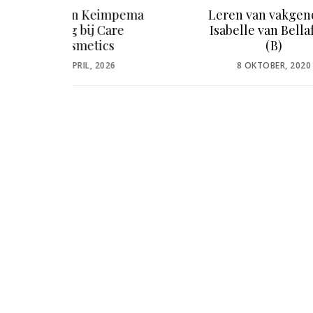
pema
Leren van vakgenoten:
Winna
re
Isabelle van Bellafleur
Awar
(B)
POSTED
P
8 OKTOBER, 2020
7
ON
O