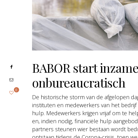
BABOR start inzamel
onbureaucratisch
0
De historische storm van de afgelopen da
instituten en medewerkers van het bedrijf 
hulp. Medewerkers krijgen vrijaf om te h
en, indien nodig, financiële hulp aangebod
partners steunen wier bestaan wordt bedre
ontstaan tijdens de Corona-crisis, toen w