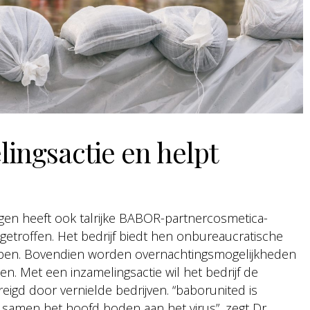
ingsactie en helpt
gen heeft ook talrijke BABOR-partnercosmetica-
getroffen. Het bedrijf biedt hen onbureaucratische
elpen. Bovendien worden overnachtingsmogelijkheden
en. Met een inzamelingsactie wil het bedrijf de
igd door vernielde bedrijven. “baborunited is
e samen het hoofd boden aan het virus”, zegt Dr.