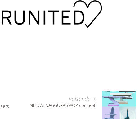
volgende
NIEUW: NAGGURA’SWOP concept
nsers