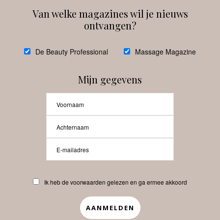
Van welke magazines wil je nieuws
ontvangen?
@
debeautyprofessional
De Beauty Professional
Massage Magazine
Mijn gegevens
Laat meer posts zien
Beauty-Pro.nl
Ik heb de voorwaarden gelezen en ga ermee akkoord
Vacatures
Abonneren
Contact
Privacyverklaring
APP