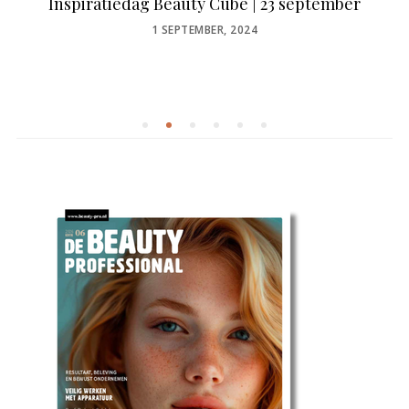
Inspiratiedag Beauty Cube | 23 september
POSTED
1 SEPTEMBER, 2024
ON