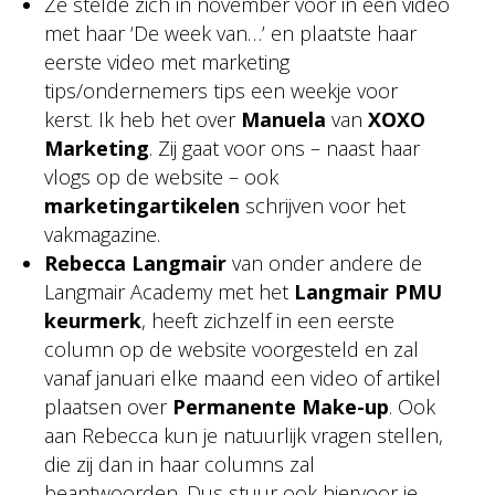
Ze stelde zich in november voor in een video
met haar ‘De week van…’ en plaatste haar
eerste video met marketing
tips/ondernemers tips een weekje voor
kerst. Ik heb het over
Manuela
van
XOXO
Marketing
. Zij gaat voor ons – naast haar
vlogs op de website – ook
marketingartikelen
schrijven voor het
vakmagazine.
Rebecca Langmair
van onder andere de
Langmair Academy met het
Langmair PMU
keurmerk
, heeft zichzelf in een eerste
column op de website voorgesteld en zal
vanaf januari elke maand een video of artikel
plaatsen over
Permanente Make-up
. Ook
aan Rebecca kun je natuurlijk vragen stellen,
die zij dan in haar columns zal
beantwoorden. Dus stuur ook hiervoor je