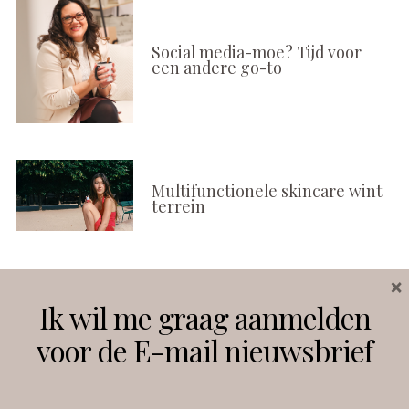
Social media-moe? Tijd voor
een andere go-to
Multifunctionele skincare wint
terrein
×
Volg ons
Ik wil me graag aanmelden
voor de E-mail nieuwsbrief
Instagram
Facebook