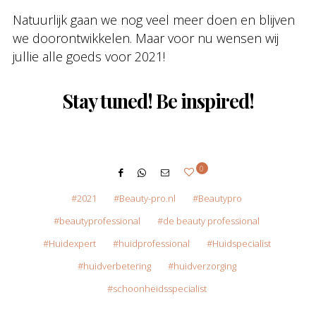
Natuurlijk gaan we nog veel meer doen en blijven
we doorontwikkelen. Maar voor nu wensen wij
jullie alle goeds voor 2021!
Stay tuned! Be inspired!
0
2021
Beauty-pro.nl
Beautypro
beautyprofessional
de beauty professional
Huidexpert
huidprofessional
Huidspecialist
huidverbetering
huidverzorging
schoonheidsspecialist