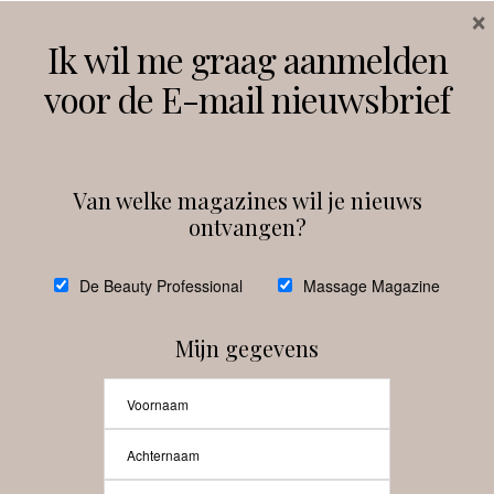
×
Volg ons
Ik wil me graag aanmelden
voor de E-mail nieuwsbrief
Instagram
Facebook
Van welke magazines wil je nieuws
ontvangen?
@
debeautyprofessional
De Beauty Professional
Massage Magazine
Mijn gegevens
Laat meer posts zien