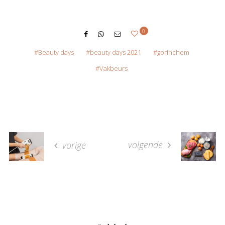
0
Beauty days
beauty days 2021
gorinchem
Vakbeurs
volgende
vorige