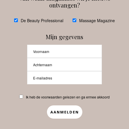
ontvangen?
@
debeautyprofessional
De Beauty Professional
Massage Magazine
Mijn gegevens
Laat meer posts zien
Beauty-Pro.nl
Ik heb de voorwaarden gelezen en ga ermee akkoord
Vacatures
Abonneren
Contact
Privacyverklaring
APP
Copyrights © 2025 Beauty Pro. All Rights Reserved.