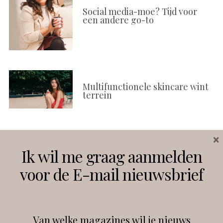
Social media-moe? Tijd voor
een andere go-to
Multifunctionele skincare wint
terrein
×
Volg ons
Ik wil me graag aanmelden
voor de E-mail nieuwsbrief
Instagram
Facebook
Van welke magazines wil je nieuws